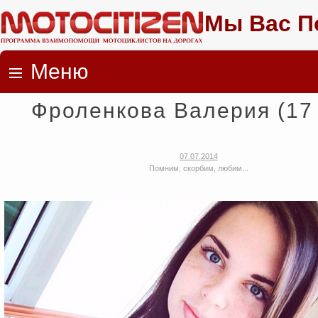
Мы Вас П
Меню
Skip to content
Фроленкова Валерия (17 
07.07.2014
Помним, скорбим, любим...