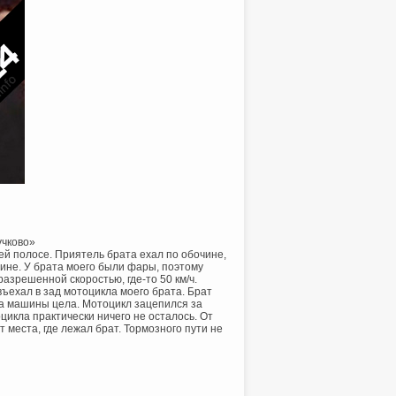
учково»
ей полосе. Приятель брата ехал по обочине,
чине. У брата моего были фары, поэтому
азрешенной скоростью, где-то 50 км/ч.
въехал в зад мотоцикла моего брата. Брат
ша машины цела. Мотоцикл зацепился за
икла практически ничего не осталось. От
 места, где лежал брат. Тормозного пути не