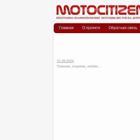
Меню
Skip to content
Главная
О проекте
Обратная связь
21.09.2024
Помним, скорбим, любим...