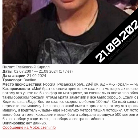
П
илот
: Глебовский Кирилл
Даты
: 02.07.2007 — 21.09.2024 (17 лет)
Дата аварии
: 21.09.2024
Транспорт
: Baotian
Место происшествия
: Россия, Рязанская обл., 28-й км. а/д «М-5 «Урал» — Ч
Как произошло
: «Мой брат со своим приятелем ехали на мотоциклах по сво
потому что у него не было фар на мотоцикле, он специально поехал по обо
таким образом поехали, чтобы брата заметили и все было хорошо. Ехали с р
Водитель на «Ладе Весте» ехал со скоростью более 100 км/ч. Со всей силы 
перелетел за машину. Не знаю, на какой высоте пролетел, потому что кры
машину, и водитель «Лады» еще несколько метров тащил мотоцикл. От мотоц
моего брата тоже. Кроссовки и вещи брата собирали в радиусе 500 метров от
было вообще у водителя», – сообщила сестра погибшего.
Экипировка
: нет данных.
Сообщение на Motocitizen.info