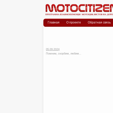
Меню
Skip to content
Главная
О проекте
Обратная связь
05.09.2024
Помним, скорбим, любим...