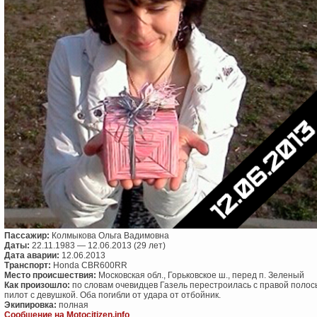
Пассажир:
Колмыкова Ольга Вадимовна
Даты:
22.11.1983 — 12.06.2013 (29 лет)
Дата аварии:
12.06.2013
Транспорт:
Honda CBR600RR
Место происшествия:
Московская обл., Горьковское ш., перед п. Зеленый
Как произошло:
по словам очевидцев Газель перестроилась с правой полосы
пилот с девушкой. Оба погибли от удара от отбойник.
Экипировка:
полная
Сообщение на Motocitizen.info