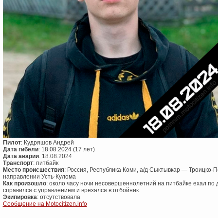
Пилот
: Кудряшов Андрей
Дата гибели
: 18.08.2024 (17 лет)
Дата аварии
: 18.08.2024
Транспорт
: питбайк
Место происшествия
: Россия, Республика Коми, а/д Сыктывкар — Троицко-П
направлении Усть-Кулома
Как произошло
: около часу ночи несовершеннолетний на питбайке ехал по д
справился с управлением и врезался в отбойник.
Экипировка
: отсутствовала
Сообщение на Motocitizen.info