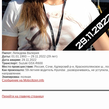
Пилот:
Лебедева Валерия
Даты:
01.01.1993 — 29.11.2022 (29 лет)
Дата аварии:
29.11.2022
Транспорт:
Suzuki GSX-R600
Место происшествия:
Россия, Сочи, Адлерский р-н, Краснополянское ш., п
Как произошло:
59-летняя водитель Hyundai , разворачиваясь, не уступила
направлении.
Экипировка:
полная.
Сообщение на Motocitizen.info
Post navigation
Перейти на главную страницу