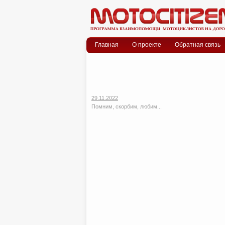
Меню
Skip to content
Главная
О проекте
Обратная связь
29.11.2022
Помним, скорбим, любим...