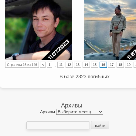
Post navigation
Страница 16 из 146
<
1
11
12
13
14
15
16
17
18
19
...
В базе 2323 погибших.
Архивы
Архивы