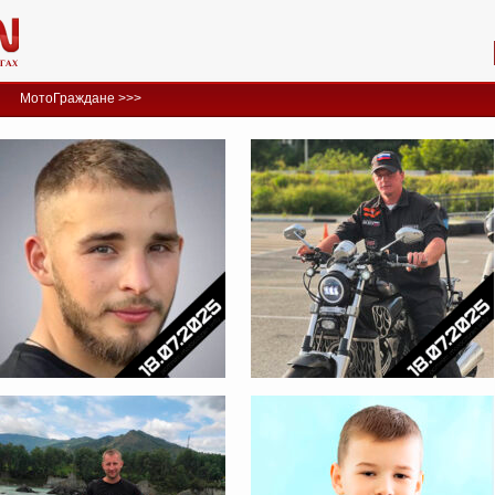
МотоГраждане >>>