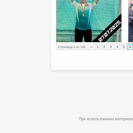
Post navigation
Страница 6 из 146
<
1
2
3
4
5
6
При использовании материал