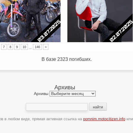
7
8
9
10
146
>
...
В базе 2323 погибших.
Архивы
Архивы
ов в любом виде, прямая активная ссылка на
pomnim.motocitizen.info
ил