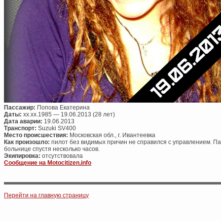
Пассажир:
Попова Екатерина
Даты:
xx.xx.1985 — 19.06.2013 (28 лет)
Дата аварии:
19.06.2013
Транспорт:
Suzuki SV400
Место происшествия:
Московская обл., г. Ивантеевка
Как произошло:
пилот без видимых причин не справился с управлением. Па
больнице спустя несколько часов.
Экипировка:
отсутствовала
Сообщение на Motocitizen.info
Post navigation
Перейти на главную страницу