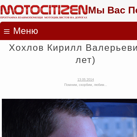
Мы Вас П
Меню
Skip to content
Хохлов Кирилл Валерьеви
лет)
13.05.2014
Помним, скорбим, любим...