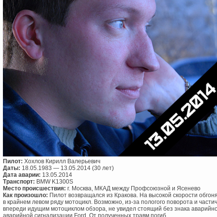
Пилот:
Хохлов Кирилл Валерьевич
Даты:
18.05.1983 — 13.05.2014 (30 лет)
Дата аварии:
13.05.2014
Транспорт:
BMW K1300S
Место происшествия:
г. Москва, МКАД между Профсоюзной и Ясенево
Как произошло:
Пилот возвращался из Кракова. На высокой скорости обгон
в крайнем левом ряду мотоцикл. Возможно, из-за пологого поворота и части
впереди идущим мотоциклом обзора, не увидел стоящий без знака аварийно
аварийной сигнализации Ford. От полученных травм погиб.