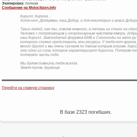
Экипировка:
полная
Сообщение на Motocitizen.info
Кирилл, Кирюха…
Хотя нет, Доберман, наш Добир, а для некоторых и вовсе Доби
Таких людей, как ты, совсем немного, а теперь их стало на одн
Человек с потрясающим и неординарным чувством юмора, добры
наш Кирилл. Завсегдатай форумов БМВ и Снегоходы на авто.ру 
которого сложно представить эти ресурсы. У тебя нет врагов,
много друзей и мы очень скучаем по твоим хитрым глазам. Хари
это одно из слов, которое характеризует Кирилла.
Потеряв теб
потеряли часть себя.
Мы будем помнить тебя всегда.
Земля пухом, дружище.
Post navigation
Перейти на главную страницу
В базе 2323 погибших.