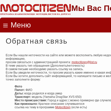
Мы Вас П
Меню
Skip to content
Обратная связь
Если Вы нашли неточности на сайте или можете восполнить любую нед
информацию,
просим связаться с администрацией проекта:
motocitizen@list.ru
В теме указать тип обращения (Дополнить/неточность)
В самом письме необходимо указать ссылку на запись.
Если Вы увидели неточности, то просим указать какие именно и какая и
Если Вы хотите дополнить сайт информацией, то напишите письмо и жел
точно заполните форму:
Фото
Пилот:
ФИО
Даты:
когда родился и когда умер
Транспорт:
модель (Yamaha DragStar XVS 650)
Место происшествия:
Город и адрес ( можно примерно где случило
Как произошло:
Краткое описание случившегося
ссылка на тему в программе
Motocitizen
(если есть)