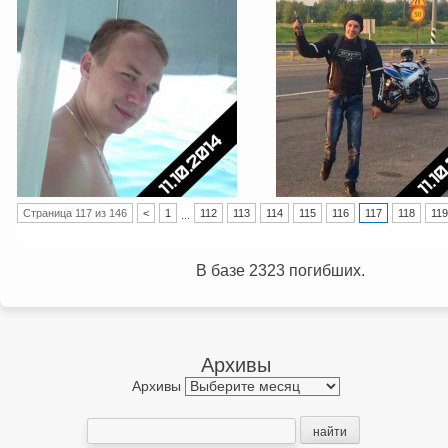
Post navigation
Страница 117 из 146
<
1
112
113
114
115
116
117
118
119
...
В базе 2323 погибших.
Архивы
Архивы