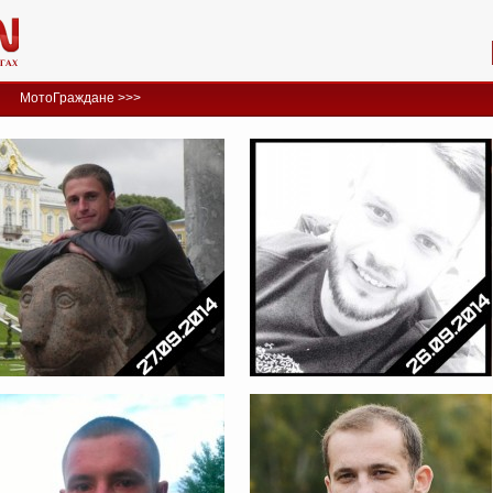
МотоГраждане >>>