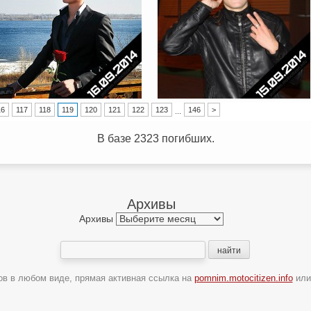
16
117
118
119
120
121
122
123
146
>
...
В базе 2323 погибших.
Архивы
Архивы
ов в любом виде, прямая активная ссылка на
pomnim.motocitizen.info
ил