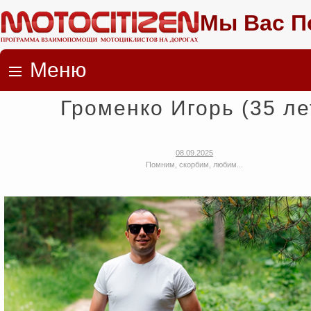
Мы Вас П
Меню
Skip to content
Громенко Игорь (35 ле
08.09.2025
Помним, скорбим, любим...