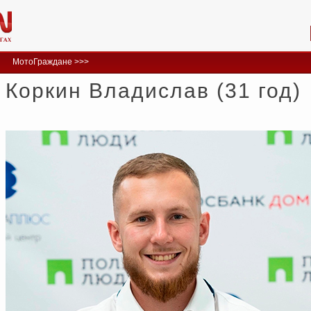
МотоГраждане >>>
Коркин Владислав (31 год)