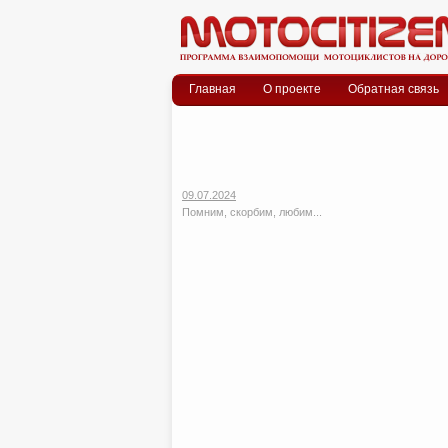
Меню
Skip to content
Главная
О проекте
Обратная связь
09.07.2024
Помним, скорбим, любим...