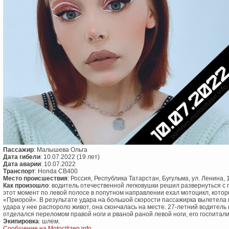
Пассажир
: Малышева Ольга
Дата гибели
: 10.07.2022 (19 лет)
Дата аварии
: 10.07.2022
Транспорт
: Honda CB400
Место происшествия
: Россия, Республика Татарстан, Бугульма, ул. Ленина,
Как произошло
: водитель отечественной легковушки решил развернуться с 
этот момент по левой полосе в попутном направлении ехал мотоцикл, котор
«Приорой». В результате удара на большой скорости пассажирка вылетела 
удара у нее распороло живот, она скончалась на месте. 27-летний водитель
отделался переломом правой ноги и рваной раной левой ноги, его госпитал
Экипировка
: шлем.
Сообщение на Motocitizen.info