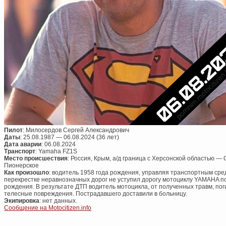
Пилот
: Милосердов Сергей Александрович
Даты
: 25.08.1987 — 06.08.2024 (36 лет)
Дата аварии
: 06.08.2024
Транспорт
: Yamaha FZ1S
Место происшествия
: Россия, Крым, а/д граница с Херсонской областью
Пионерское
Как произошло
: водитель 1958 года рождения, управляя транспортным ср
перекрестке неравнозначных дорог не уступил дорогу мотоциклу YAMAHA п
рождения. В результате ДТП водитель мотоцикла, от полученных травм, пог
телесные повреждения. Пострадавшего доставили в больницу.
Экипировка
: нет данных.
Сообщение на Motocitizen.info