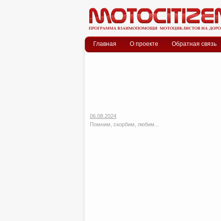
Меню
Skip to content
Главная
О проекте
Обратная связь
06.08.2024
Помним, скорбим, любим...