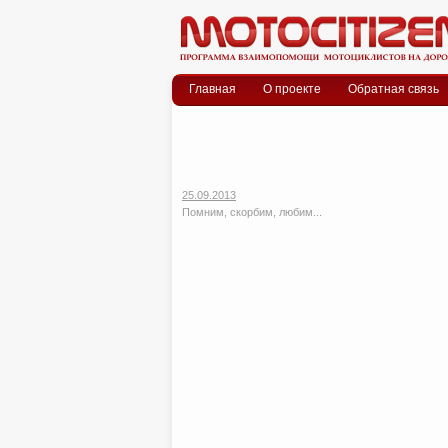
Меню
Skip to content
Главная
О проекте
Обратная связь
25.09.2013
Помним, скорбим, любим...