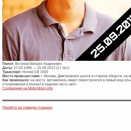
Пилот:
Вотяков Михаил Андреевич
Даты:
27.03.1996 — 25.09.2013 (17 лет)
Транспорт:
Honda CB 1000
Место происшествия:
г. Москва, Дмитровское шоссе в сторону области ,на 
Как произошло:
на мосту автомобиль смарт перестроился в левый ряд объе
столкновения и въехал в заднюю часть авто
Сообщение на Motocitizen.info
Post navigation
Перейти на главную страницу